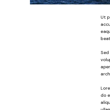
Ut p
accu
eaqu
beat
Sed 
vol
aper
arch
Lore
do e
aliq
ulla