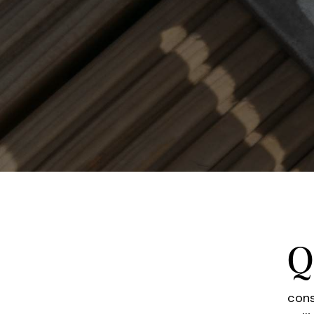
Q
cons