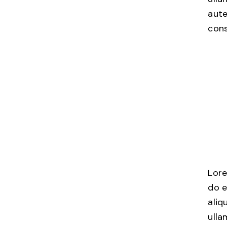
aute
cons
Lore
do e
aliq
ulla