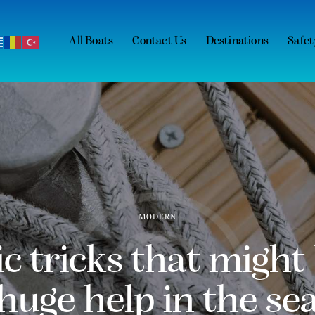
All Boats
Contact Us
Destinations
Safet
MODERN
c tricks that might
huge help in the se