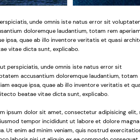
erspiciatis, unde omnis iste natus error sit voluptat
santium doloremque laudantium, totam rem aperia
e ipsa, quae ab illo inventore veritatis et quasi archi
ae vitae dicta sunt, explicabo.
ut perspiciatis, unde omnis iste natus error sit
uptatem accusantium doloremque laudantium, totam
iam eaque ipsa, quae ab illo inventore veritatis et qu
itecto beatae vitae dicta sunt, explicabo.
m ipsum dolor sit amet, consectetur adipisicing elit,
iusmod tempor incididunt ut labore et dolore magna
ua. Ut enim ad minim veniam, quis nostrud exercitatio
mco laboris nisi ut aliquip ex ea commodo consequat.