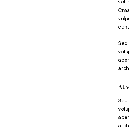
soll
Cras
vulp
cons
Sed 
vol
aper
arch
At 
Sed 
vol
aper
arch