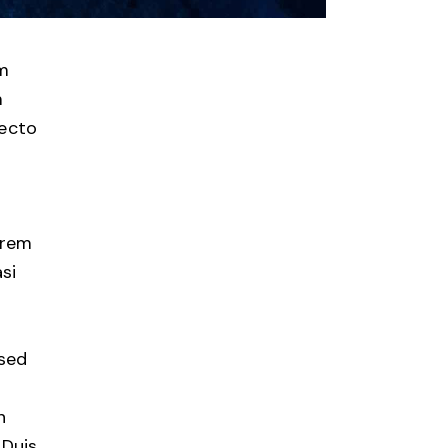
em
m
tecto
 rem
asi
 sed
n
 Duis