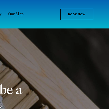
y
Our Map
BOOK NOW
 be a
a