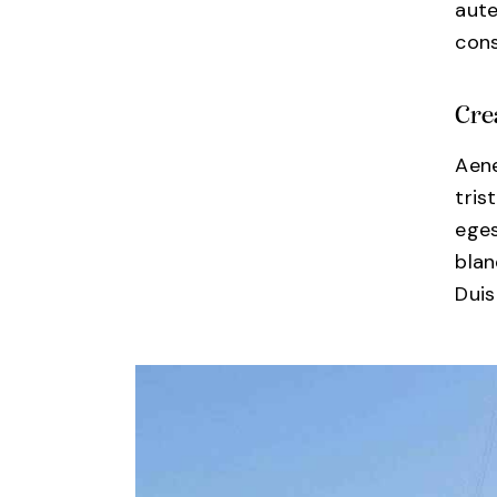
aute
cons
Cre
Aene
tris
eges
blan
Duis