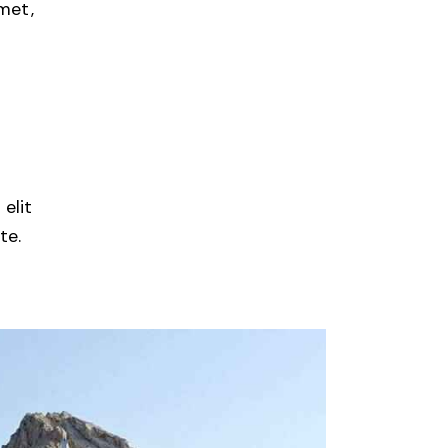
amet,
s
 elit
te.