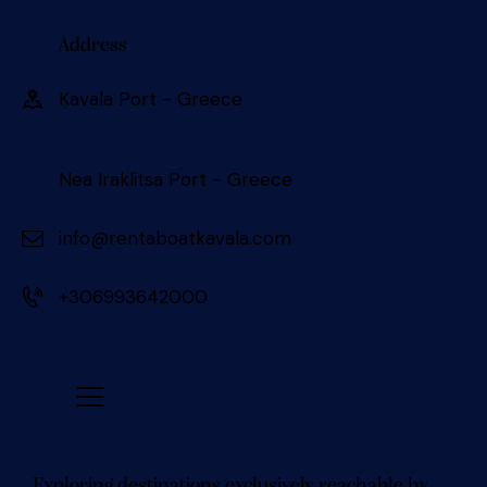
Address
Kavala Port - Greece 󠀠󠀠
Nea Iraklitsa Port - Greece
info@rentaboatkavala.com
+306993642000
Exploring destinations exclusively reachable by