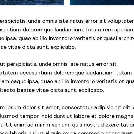
erspiciatis, unde omnis iste natus error sit voluptat
santium doloremque laudantium, totam rem aperia
e ipsa, quae ab illo inventore veritatis et quasi archi
ae vitae dicta sunt, explicabo.
ut perspiciatis, unde omnis iste natus error sit
uptatem accusantium doloremque laudantium, totam
iam eaque ipsa, quae ab illo inventore veritatis et qu
itecto beatae vitae dicta sunt, explicabo.
m ipsum dolor sit amet, consectetur adipisicing elit,
iusmod tempor incididunt ut labore et dolore magna
ua. Ut enim ad minim veniam, quis nostrud exercitatio
mco laboris nisi ut aliquip ex ea commodo consequat.