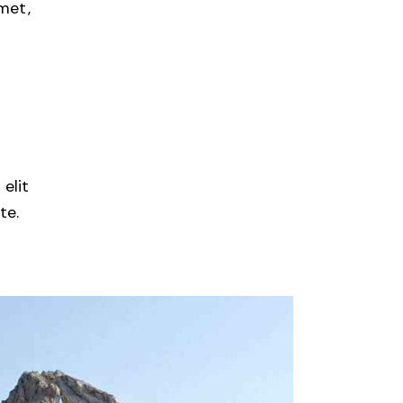
amet,
s
 elit
te.