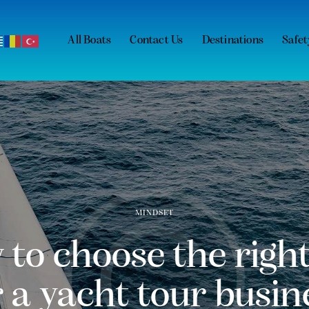
All Boats
Contact Us
Destinations
Safet
MINDSET
to choose the right
r a yacht tour busin