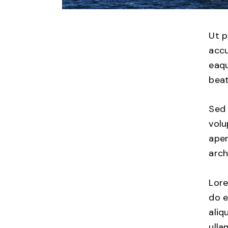
Ut p
accu
eaqu
beat
Sed 
vol
aper
arch
Lore
do e
aliq
ulla