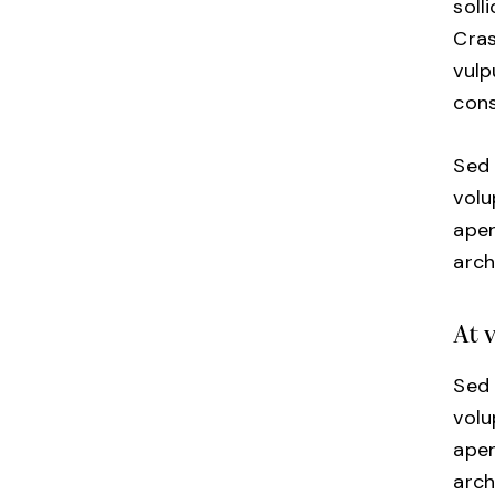
soll
Cras
vulp
cons
Sed 
vol
aper
arch
At 
Sed 
vol
aper
arch