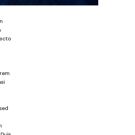
em
m
tecto
 rem
asi
 sed
n
 Duis