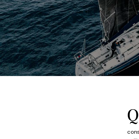
Q
cons