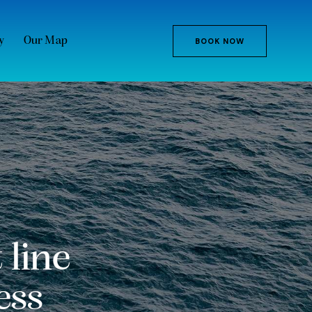
y
Our Map
BOOK NOW
 line
ess