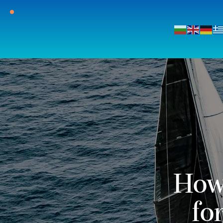
How 
fo