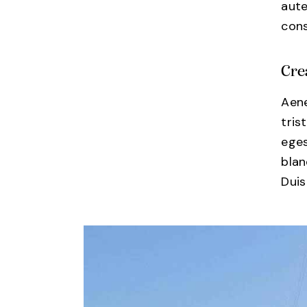
aute
cons
Cre
Aene
tris
eges
blan
Duis