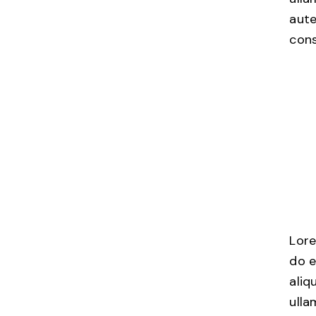
aute
cons
Lore
do e
aliq
ulla