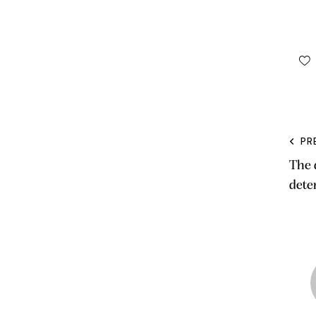
PR
The q
dete