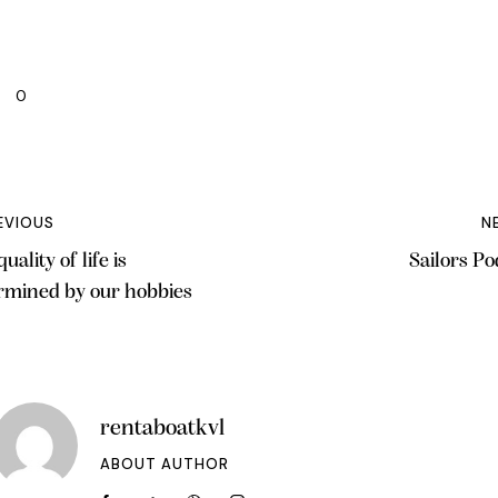
0
EVIOUS
N
uality of life is
Sailors Po
rmined by our hobbies
rentaboatkvl
ABOUT AUTHOR