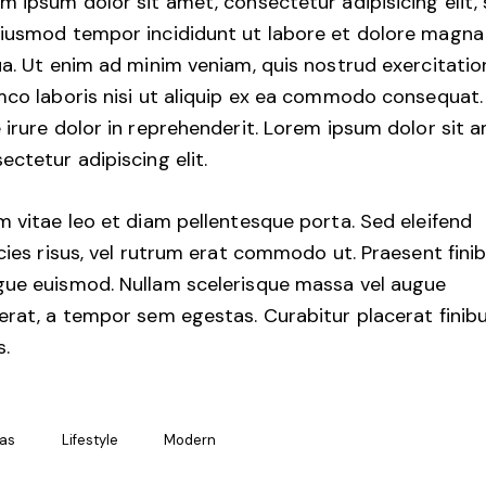
m ipsum dolor sit amet, consectetur adipisicing elit,
iusmod tempor incididunt ut labore et dolore magna
ua. Ut enim ad minim veniam, quis nostrud exercitatio
mco laboris nisi ut aliquip ex ea commodo consequat.
 irure dolor in reprehenderit. Lorem ipsum dolor sit 
ectetur adipiscing elit.
m vitae leo et diam pellentesque porta. Sed eleifend
icies risus, vel rutrum erat commodo ut. Praesent fini
ue euismod. Nullam scelerisque massa vel augue
erat, a tempor sem egestas. Curabitur placerat finib
s.
eas
Lifestyle
Modern