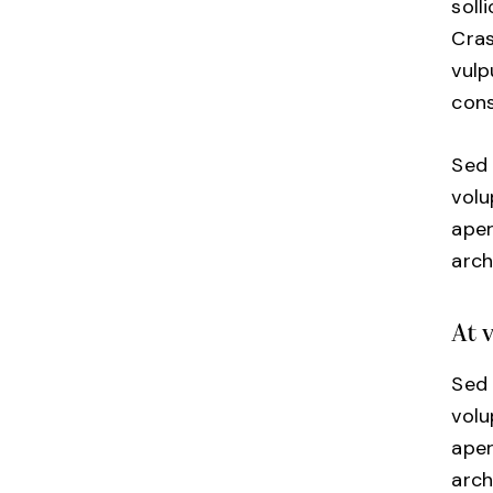
soll
Cras
vulp
cons
Sed 
vol
aper
arch
At 
Sed 
vol
aper
arch