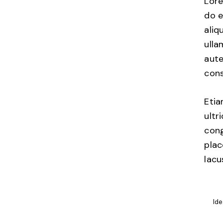
Lore
do e
aliq
ulla
aute
cons
Etia
ultr
cong
plac
lacu
Id