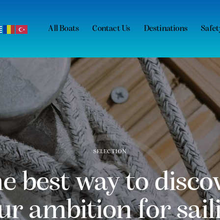
All Boats
Contact Us
Destinations
Safet
SELECTION
e best way to disco
ur ambition for sail