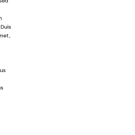
 sed
n
 Duis
amet,
bus
us