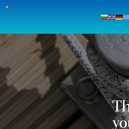
Th
yo