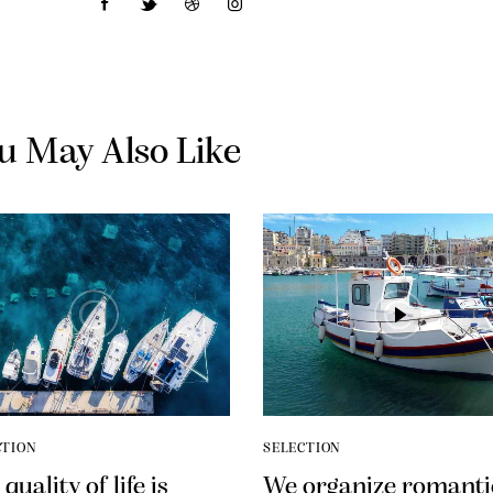
u May Also Like
CTION
SELECTION
quality of life is
We organize romanti