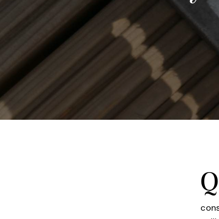
Q
cons