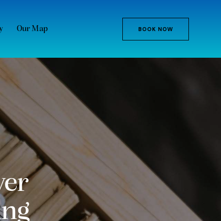
y
Our Map
BOOK NOW
ver
ing