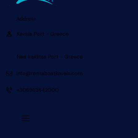
Address
Kavala Port - Greece 󠀠󠀠
Nea Iraklitsa Port - Greece
info@rentaboatkavala.com
+306993642000