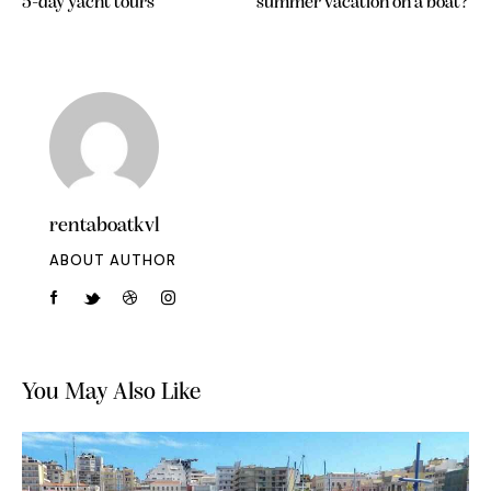
5-day yacht tours
summer vacation on a boat?
rentaboatkvl
ABOUT AUTHOR
You May Also Like